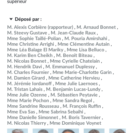
supérieur
Déposé par :
M. Alexis Corbière
(rapporteur)
M. Arnaud Bonnet
M. Steevy Gustave
M. Jean-Claude Raux
Mme Sophie Taillé-Polian
M. Pouria Amirshahi
Mme Christine Arrighi
Mme Clémentine Autain
Mme Léa Balage El Mariky
Mme Lisa Belluco
M. Karim Ben Cheikh
M. Benoît Biteau
M. Nicolas Bonnet
Mme Cyrielle Chatelain
M. Hendrik Davi
M. Emmanuel Duplessy
M. Charles Fournier
Mme Marie-Charlotte Garin
M. Damien Girard
Mme Catherine Hervieu
M. Jérémie Iordanoff
Mme Julie Laernoes
M. Tristan Lahais
M. Benjamin Lucas-Lundy
Mme Julie Ozenne
M. Sébastien Peytavie
Mme Marie Pochon
Mme Sandra Regol
Mme Sandrine Rousseau
M. François Ruffin
Mme Eva Sas
Mme Sabrina Sebaihi
Mme Danielle Simonnet
M. Boris Tavernier
M. Nicolas Thierry
Mme Dominique Voynet