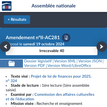
Accèder
Aller au contenu
Aller en bas de la page
Assemblée nationale
à la
page
d'accueil
< Résultats
Amendement n°II-AC281
Déposé le
samedi 19 octobre 2024
Irrecevable 40
Dossier législatif
Version XML
Version JSON
Version PDF
Version Word/LibreOffice
Texte visé :
Projet de loi de finances pour 2025,
n° 324
Stade de lecture :
1ère lecture (1ère assemblée
saisie)
Examiné par :
Commission des affaires culturelles
et de l'éducation
Mission visée :
Recherche et enseignement