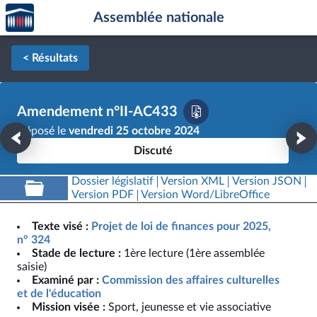
Accèder
Aller au contenu
Aller en bas de la page
Assemblée nationale
à la
page
d'accueil
< Résultats
Amendement n°II-AC433
Déposé le
vendredi 25 octobre 2024
Discuté
Dossier législatif
Version XML
Version JSON
Version PDF
Version Word/LibreOffice
Texte visé :
Projet de loi de finances pour 2025,
n° 324
Stade de lecture :
1ère lecture (1ère assemblée
saisie)
Examiné par :
Commission des affaires culturelles
et de l'éducation
Mission visée :
Sport, jeunesse et vie associative