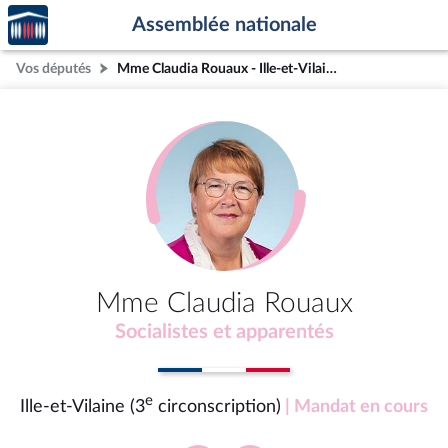
Accèder
Aller au contenu
Aller en bas de la page
Assemblée nationale
à la
page
Vos députés
Mme Claudia Rouaux - Ille-et-Vilaine (3e circonscription)
d'accueil
Mme Claudia Rouaux
Socialistes et apparentés
e
Ille-et-Vilaine (3
circonscription)
| Mandat en cours