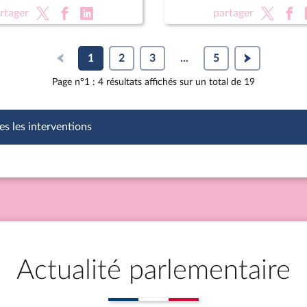
on des équipements
XVIe législature
rtager
partager
1
2
3
...
5
Page n°1 : 4 résultats affichés sur un total de 19
es les interventions
Actualité parlementaire