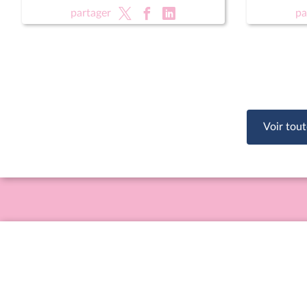
rénovati
partager
pa
sportifs
Voir tout