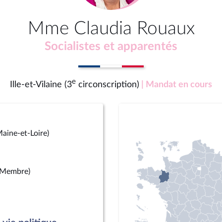
Mme Claudia Rouaux
Socialistes et apparentés
e
Ille-et-Vilaine (3
circonscription)
| Mandat en cours
aine-et-Loire)
(Membre)