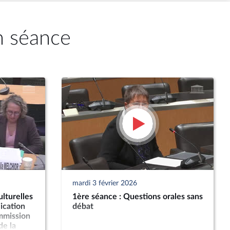
n séance
mardi 3 février 2026
lturelles
1ère séance : Questions orales sans
ication
débat
ommission
de la