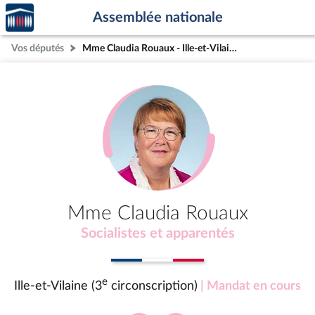
Accèder
Aller au contenu
Aller en bas de la page
Assemblée nationale
à la
page
Vos députés
Mme Claudia Rouaux - Ille-et-Vilaine (3e circonscription)
d'accueil
Mme Claudia Rouaux
Socialistes et apparentés
e
Ille-et-Vilaine (3
circonscription)
| Mandat en cours