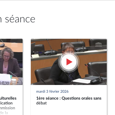
n séance
mardi 3 février 2026
lturelles
1ère séance : Questions orales sans
ication
débat
ommission
de la