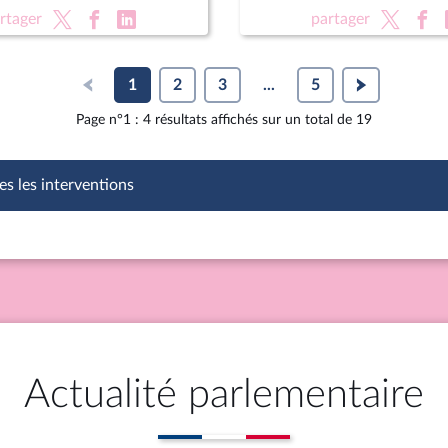
on des équipements
XVIe législature
rtager
partager
1
2
3
...
5
Page n°1 : 4 résultats affichés sur un total de 19
es les interventions
Actualité parlementaire