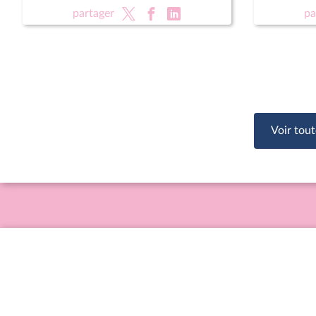
rénovati
partager
pa
sportifs
Voir tout