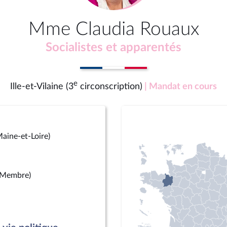
Mme Claudia Rouaux
Socialistes et apparentés
e
Ille-et-Vilaine (3
circonscription)
| Mandat en cours
aine-et-Loire)
(Membre)