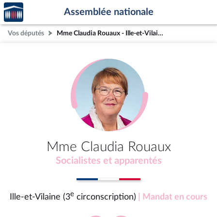
Accèder
Aller au contenu
Aller en bas de la page
Assemblée nationale
à la
page
Vos députés
Mme Claudia Rouaux - Ille-et-Vilaine (3e circonscription)
d'accueil
Mme Claudia Rouaux
Socialistes et apparentés
e
Ille-et-Vilaine (3
circonscription)
| Mandat en cours