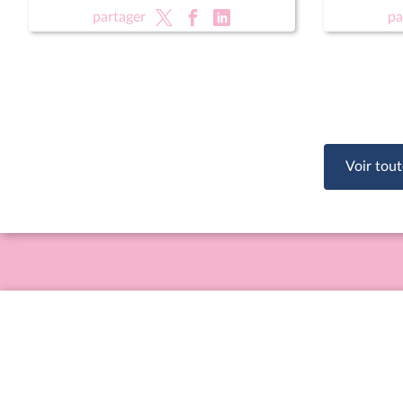
rénovati
partager
pa
sportifs
Voir tout