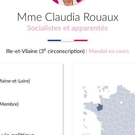
Mme Claudia Rouaux
Socialistes et apparentés
e
Ille-et-Vilaine (3
circonscription)
| Mandat en cours
aine-et-Loire)
(Membre)