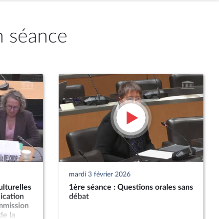
n séance
mardi 3 février 2026
lturelles
1ère séance : Questions orales sans
ication
débat
ommission
de la