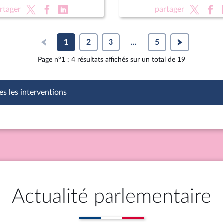
on des équipements
XVIe législature
rtager
partager
1
2
3
...
5
Page n°1 : 4 résultats affichés sur un total de 19
es les interventions
Actualité parlementaire