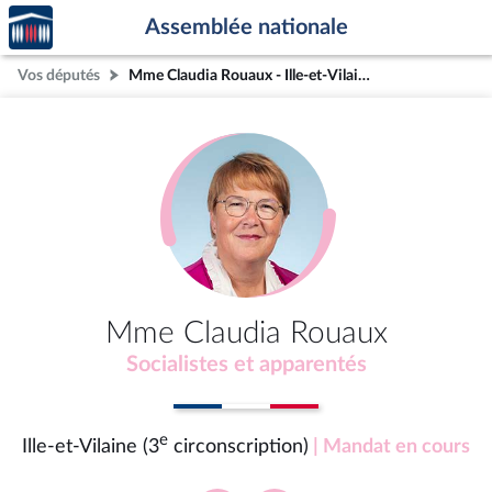
Accèder
Aller au contenu
Aller en bas de la page
Assemblée nationale
à la
page
Vos députés
Mme Claudia Rouaux - Ille-et-Vilaine (3e circonscription)
d'accueil
Mme Claudia Rouaux
Socialistes et apparentés
e
Ille-et-Vilaine (3
circonscription)
| Mandat en cours