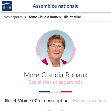
Accèder
Aller au contenu
Aller en bas de la page
Assemblée nationale
à la
page
Vos députés
Mme Claudia Rouaux - Ille-et-Vilaine (3e circonscription)
d'accueil
Mme Claudia Rouaux
Socialistes et apparentés
e
Ille-et-Vilaine (3
circonscription)
| Mandat en cours