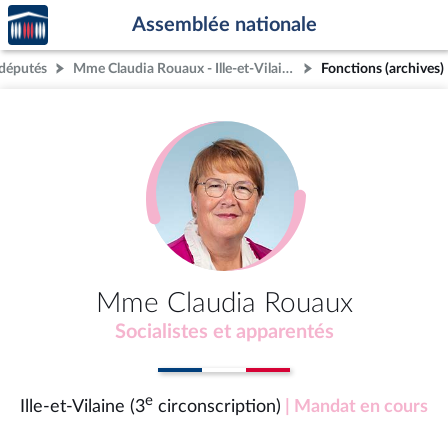
Accèder
Aller au contenu
Aller en bas de la page
Assemblée nationale
à la
page
députés
Mme Claudia Rouaux - Ille-et-Vilaine (3e circonscription)
Fonctions (archives)
d'accueil
Mme Claudia Rouaux
Socialistes et apparentés
e
Ille-et-Vilaine (3
circonscription)
| Mandat en cours