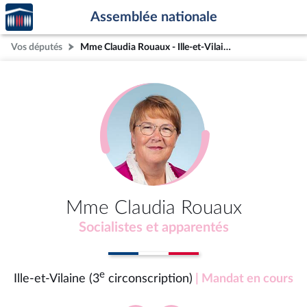
Accèder
Aller au contenu
Aller en bas de la page
Assemblée nationale
à la
page
Vos députés
Mme Claudia Rouaux - Ille-et-Vilaine (3e circonscription)
d'accueil
Mme Claudia Rouaux
Socialistes et apparentés
e
Ille-et-Vilaine (3
circonscription)
| Mandat en cours