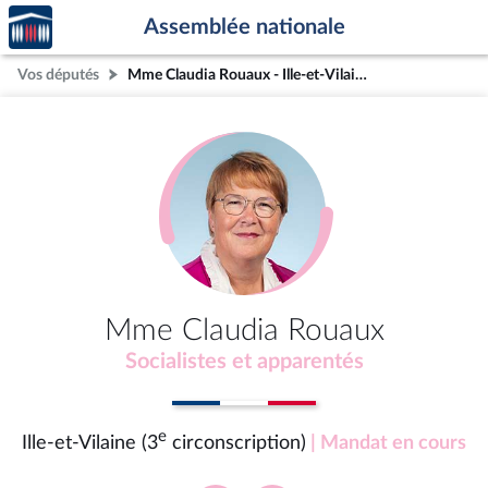
Accèder
Aller au contenu
Aller en bas de la page
Assemblée nationale
à la
page
Vos députés
Mme Claudia Rouaux - Ille-et-Vilaine (3e circonscription)
d'accueil
Mme Claudia Rouaux
Socialistes et apparentés
e
Ille-et-Vilaine (3
circonscription)
| Mandat en cours