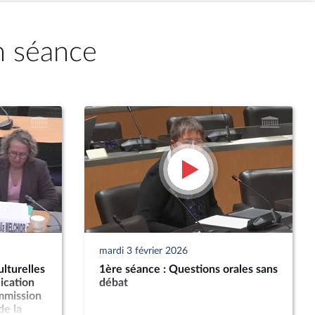
n séance
mardi 3 février 2026
lturelles
1ère séance : Questions orales sans
ication
débat
ommission
de la