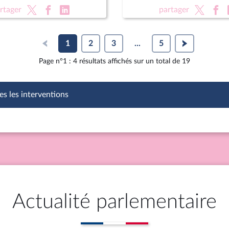
on des équipements
XVIe législature
rtager
partager
1
2
3
...
5
Page n°1 : 4 résultats affichés sur un total de 19
es les interventions
Actualité parlementaire