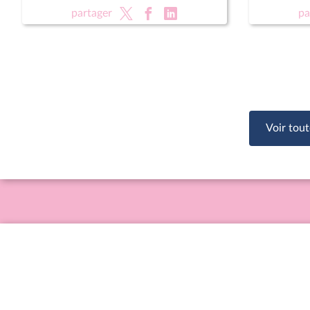
rénovati
partager
pa
sportifs
Voir tout