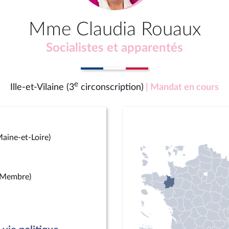
Mme Claudia Rouaux
Socialistes et apparentés
e
Ille-et-Vilaine (3
circonscription)
| Mandat en cours
aine-et-Loire)
(Membre)