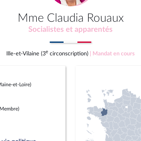
Mme Claudia Rouaux
Socialistes et apparentés
e
Ille-et-Vilaine (3
circonscription)
| Mandat en cours
aine-et-Loire)
(Membre)