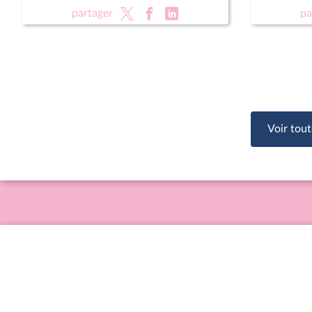
rénovati
partager
pa
sportifs
Voir tout