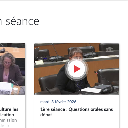
n séance
mardi 3 février 2026
lturelles
1ère séance : Questions orales sans
ication
débat
ommission
de la