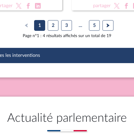
on des équipements
XVIe législature
rtager
partager
1
2
3
...
5
Page n°1 : 4 résultats affichés sur un total de 19
es les interventions
Actualité parlementaire