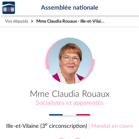
Accèder
Aller au contenu
Aller en bas de la page
Assemblée nationale
à la
page
Vos députés
Mme Claudia Rouaux - Ille-et-Vilaine (3e circonscription)
d'accueil
Mme Claudia Rouaux
Socialistes et apparentés
e
Ille-et-Vilaine (3
circonscription)
| Mandat en cours