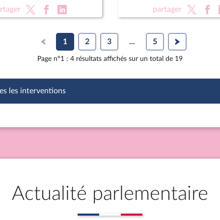
on des équipements
XVIe législature
rtager
partager
1
2
3
...
5
Page n°1 : 4 résultats affichés sur un total de 19
es les interventions
Actualité parlementaire