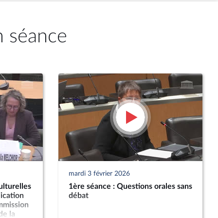
n séance
mardi 3 février 2026
lturelles
1ère séance : Questions orales sans
ication
débat
ommission
de la