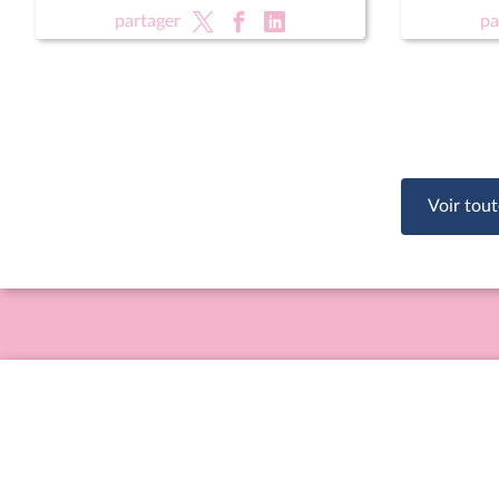
rénovati
partager
pa
sportifs
Voir tout