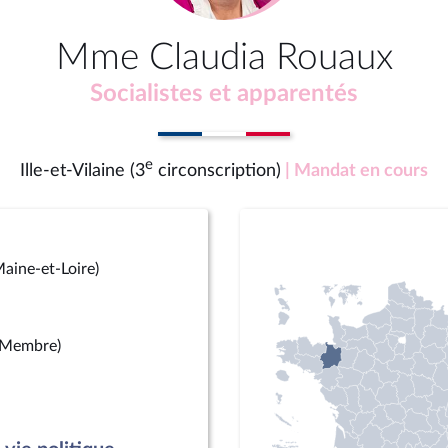
Mme Claudia Rouaux
Socialistes et apparentés
e
Ille-et-Vilaine (3
circonscription)
| Mandat en cours
aine-et-Loire)
(Membre)