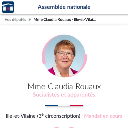
Accèder
Aller au contenu
Aller en bas de la page
Assemblée nationale
à la
page
Vos députés
Mme Claudia Rouaux - Ille-et-Vilaine (3e circonscription)
d'accueil
Mme Claudia Rouaux
Socialistes et apparentés
e
Ille-et-Vilaine (3
circonscription)
| Mandat en cours