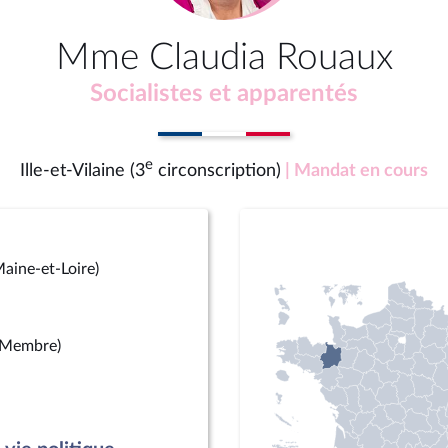
Mme Claudia Rouaux
Socialistes et apparentés
e
Ille-et-Vilaine (3
circonscription)
| Mandat en cours
aine-et-Loire)
(Membre)