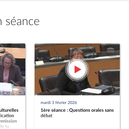
n séance
mardi 3 février 2026
lturelles
1ère séance : Questions orales sans
ication
débat
ommission
de la