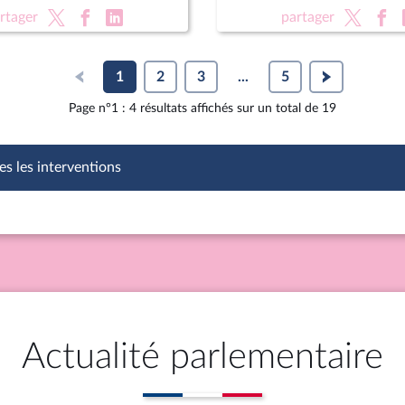
on des équipements
XVIe législature
rtager
partager
1
2
3
...
5
Page n°1 : 4 résultats affichés sur un total de 19
es les interventions
Actualité parlementaire