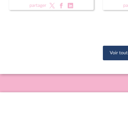
rénovati
partager
pa
sportifs
Voir tout