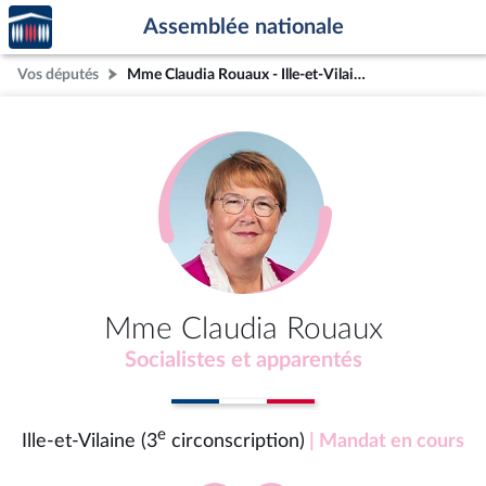
Accèder
Aller au contenu
Aller en bas de la page
Assemblée nationale
à la
page
Vos députés
Mme Claudia Rouaux - Ille-et-Vilaine (3e circonscription)
d'accueil
Mme Claudia Rouaux
Socialistes et apparentés
e
Ille-et-Vilaine (3
circonscription)
| Mandat en cours