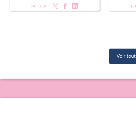
rénovati
partager
pa
sportifs
Voir tout