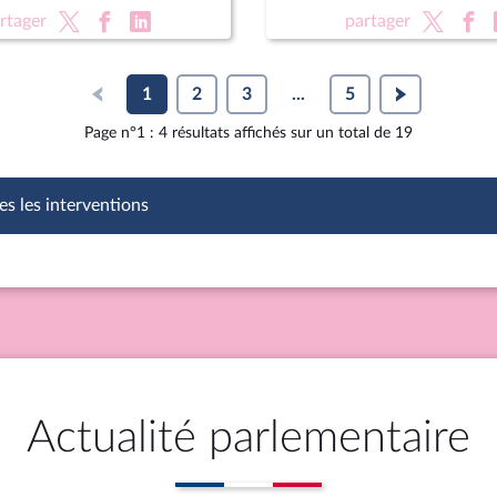
on des équipements
XVIe législature
rtager
partager
1
2
3
...
5
Page n°1 : 4 résultats affichés sur un total de 19
es les interventions
Actualité parlementaire