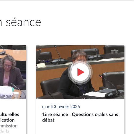
n séance
mardi 3 février 2026
lturelles
1ère séance : Questions orales sans
ication
débat
ommission
de la