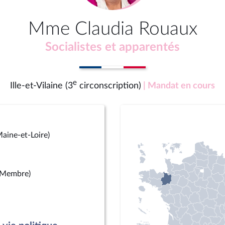
Mme Claudia Rouaux
Socialistes et apparentés
e
Ille-et-Vilaine (3
circonscription)
| Mandat en cours
aine-et-Loire)
(Membre)