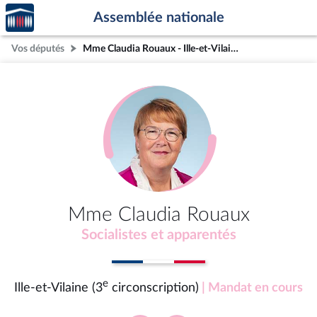
Accèder
Aller au contenu
Aller en bas de la page
Assemblée nationale
à la
page
Vos députés
Mme Claudia Rouaux - Ille-et-Vilaine (3e circonscription)
d'accueil
Mme Claudia Rouaux
Socialistes et apparentés
e
Ille-et-Vilaine (3
circonscription)
| Mandat en cours