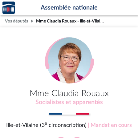
Accèder
Aller au contenu
Aller en bas de la page
Assemblée nationale
à la
page
Vos députés
Mme Claudia Rouaux - Ille-et-Vilaine (3e circonscription)
d'accueil
Mme Claudia Rouaux
Socialistes et apparentés
e
Ille-et-Vilaine (3
circonscription)
| Mandat en cours