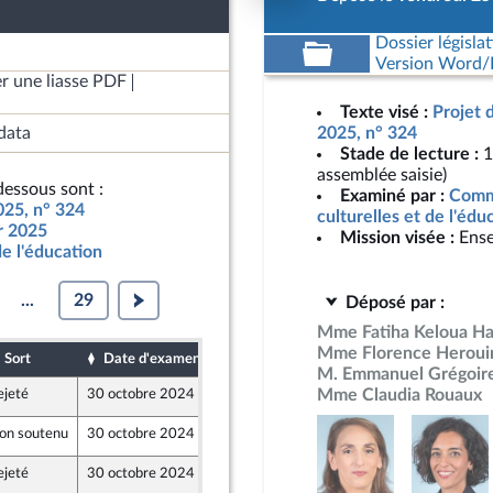
Dossier législat
Version Word/L
r une liasse PDF
Texte visé :
Projet 
data
2025, n° 324
Stade de lecture :
1
assemblée saisie)
essous sont :
Examiné par :
Commi
025, n° 324
culturelles et de l'édu
ur 2025
Mission visée :
Ense
de l'éducation
...
29
Déposé par :
Mme Fatiha Keloua Ha
Mme Florence Heroui
Sort
Date d'examen
Date de dépôt
M. Emmanuel Grégoir
Mme Claudia Rouaux
ejeté
30 octobre 2024
25 octobre 2024
on soutenu
30 octobre 2024
16 octobre 2024
ejeté
30 octobre 2024
25 octobre 2024