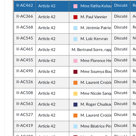
II-AC462
Discuté
R
Article 42
Mme Fatiha Keloua Hachi
Socialistes et apparentés
II-AC366
Discuté
A
Article 42
M. Paul Vannier
La France insoumise - Nouveau Fr
II-AC568
Discuté
R
Article 42
M. Jérémie Patrier-Leitus
Horizons & Indépendants
II-AC545
Discuté
N
Article 42
M. Loïc Kervran
Horizons & Indépendants
II-AC465
Discuté
A
Article 42
M. Bertrand Sorre, rapporteur
II-AC455
Discuté
R
Article 42
Mme Florence Herouin-Léautey
Socialistes et apparentés
II-AC490
Discuté
R
Article 42
Mme Soumya Bourouaha
Gauche Démocrate et Républicain
II-AC526
Discuté
R
Article 42
M. Laurent Croizier
Les Démocrates
II-AC508
Discuté
R
Article 42
Mme Nicole Sanquer
Libertés, Indépendants, Outre-mer
II-AC563
Discuté
R
Article 42
M. Roger Chudeau
Rassemblement National
II-AC527
Discuté
R
Article 42
M. Laurent Croizier
Les Démocrates
II-AC419
Discuté
R
Article 42
Mme Béatrice Piron
Horizons & Indépendants