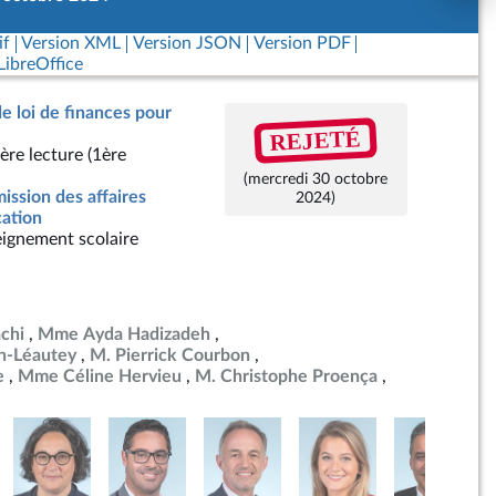
if
Version XML
Version JSON
Version PDF
ibreOffice
de loi de finances pour
REJETÉ
ère lecture (1ère
(mercredi 30 octobre
ssion des affaires
2024)
cation
ignement scolaire
chi
Mme Ayda Hadizadeh
n-Léautey
M. Pierrick Courbon
e
Mme Céline Hervieu
M. Christophe Proença