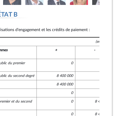
ÉTAT B
risations d'engagement et les crédits de paiement :
(en euros)
mmes
+
-
ublic du premier
0
0
ublic du second degré
8 400 000
0
8 400 000
0
0
0
remier et du second
0
8 400 000
0
8 400 000