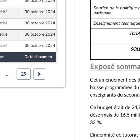
etiré
30 octobre 2024
25 octobre 2024
e
Soutien de la politique 
etiré
30 octobre 2024
25 octobre 2024
nationale
etiré
30 octobre 2024
23 octobre 2024
Enseignement technique 
TOT
etiré
30 octobre 2024
24 octobre 2024
etiré
30 octobre 2024
25 octobre 2024
SOL
rt
Date d'examen
Date de dépôt
Exposé somma
...
29
Cet amendement des dép
baisse programmée du b
enseignants du second
Ce budget était de 24,9
désormais de 16,5 mill
33 %.
L’indemnité de tutorat