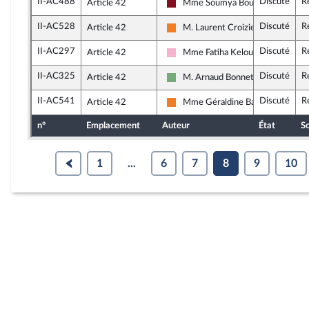
II-AC488
Discuté
R
Article 42
Mme Soumya Bourouaha
Gauche Démocrate et Républicain
II-AC528
Discuté
R
Article 42
M. Laurent Croizier
Les Démocrates
II-AC297
Discuté
R
Article 42
Mme Fatiha Keloua Hachi
Socialistes et apparentés
II-AC325
Discuté
R
Article 42
M. Arnaud Bonnet
Écologiste et Social
II-AC541
Discuté
R
Article 42
Mme Géraldine Bannier
Les Démocrates
n°
Emplacement
Auteur
État
So
1
...
6
7
8
9
10