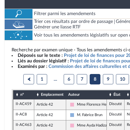
Filtrer parmi les amendements
Trier ces résultats par ordre de passage
Génére
Générer une liasse RTF
Voir tous les amendements législatifs sur open 
Recherche par examen unique - Tous les amendements ci-d
Déposés sur le texte :
Projet de loi de finances pour 2
Liés au dossier législatif :
Projet de loi de finances po
Examinés par :
Commission des affaires culturelles et 
1
...
6
7
8
9
10
n°
Emplacement
Auteur
État
II-AC459
Discuté
R
Article 42
Mme Florence Herouin-Léautey
Socialistes et apparentés
II-AC8
Discuté
N
Article 42
M. Fabrice Brun
Droite Républicaine
II-AC463
Discuté
R
Article 42
Mme Ayda Hadizadeh
Socialistes et apparentés