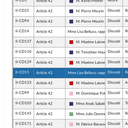
II-CD5
Retiré
Article 42
M. Kévin Pfeffer
Rassemblement National
II-CD25
Discuté
R
Article 42
M. Pierre Meurin
Rassemblement National
II-CD94
Discuté
R
Article 42
M. Pierre Meurin
Rassemblement National
II-CD14
Discuté
R
Article 42
Mme Lisa Belluco, rapporteure
II-CD137
Discuté
R
Article 42
M. Maxime Laisney
La France insoumise - Nouveau Fr
II-CD110
Discuté
R
Article 42
M. Timothée Houssin
Rassemblement National
II-CD129
Discuté
R
Article 42
M. Maxime Laisney
La France insoumise - Nouveau Fr
II-CD15
Discuté
R
Article 42
Mme Lisa Belluco, rapporteure
II-CD133
Discuté
A
Article 42
M. Maxime Laisney
La France insoumise - Nouveau Fr
II-CD99
Discuté
T
Article 42
M. Dominique Potier
Socialistes et apparentés
II-CD105
Discuté
T
Article 42
Mme Anaïs Sabatini
Rassemblement National
II-CD145
Discuté
R
Article 42
Mme Julie Ozenne
Écologiste et Social
II-CD171
Discuté
A
Article 42
M. Fabrice Barusseau
Socialistes et apparentés