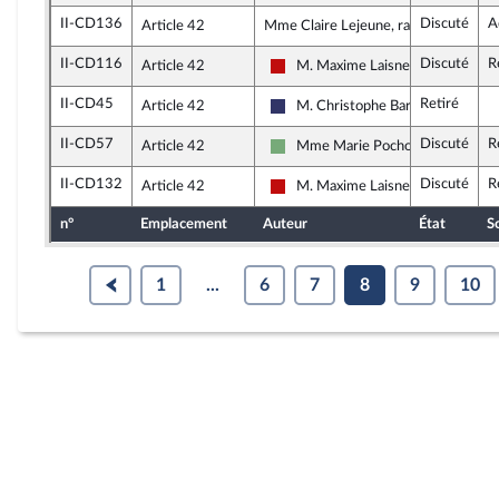
II-CD136
Discuté
A
Article 42
Mme Claire Lejeune, rapporteure
II-CD116
Discuté
R
Article 42
M. Maxime Laisney
La France insoumise - Nouveau Fr
II-CD45
Retiré
Article 42
M. Christophe Barthès
Rassemblement National
II-CD57
Discuté
R
Article 42
Mme Marie Pochon
Écologiste et Social
II-CD132
Discuté
R
Article 42
M. Maxime Laisney
La France insoumise - Nouveau Fr
n°
Emplacement
Auteur
État
S
1
...
6
7
8
9
10