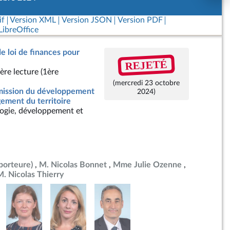
if
Version XML
Version JSON
Version PDF
ibreOffice
de loi de finances pour
REJETÉ
ère lecture (1ère
(mercredi 23 octobre
ission du développement
2024)
ement du territoire
ogie, développement et
porteure)
M. Nicolas Bonnet
Mme Julie Ozenne
M. Nicolas Thierry