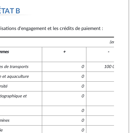
ÉTAT B
risations d'engagement et les crédits de paiement :
(en euros)
mmes
+
-
es de transports
0
100 000 000
e et aquaculture
0
0
sité
0
0
géographique et
0
0
0
0
-mines
0
0
ie
0
0