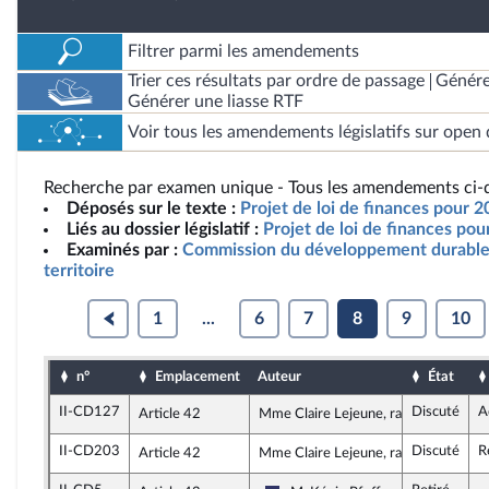
Filtrer parmi les amendements
Trier ces résultats par ordre de passage
Génére
Générer une liasse RTF
Voir tous les amendements législatifs sur open 
Recherche par examen unique - Tous les amendements ci-d
Déposés sur le texte :
Projet de loi de finances pour 2
Liés au dossier législatif :
Projet de loi de finances po
Examinés par :
Commission du développement durable
territoire
1
...
6
7
8
9
10
n°
Emplacement
Auteur
État
II-CD127
Discuté
A
Article 42
Mme Claire Lejeune, rapporteure
II-CD203
Discuté
R
Article 42
Mme Claire Lejeune, rapporteure