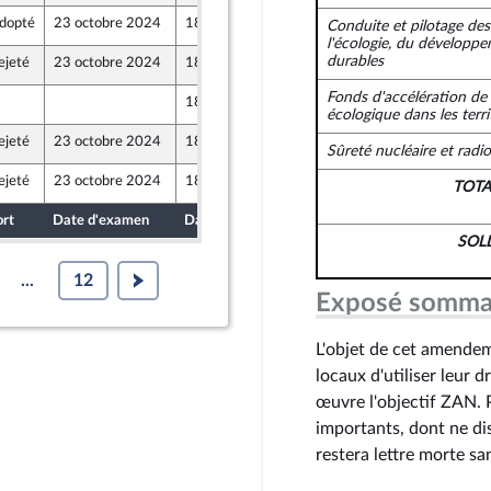
dopté
23 octobre 2024
18 octobre 2024
Conduite et pilotage des
l'écologie, du développe
durables
ejeté
23 octobre 2024
18 octobre 2024
ont Populaire
Fonds d'accélération de 
18 octobre 2024
écologique dans les terri
ejeté
23 octobre 2024
18 octobre 2024
Sûreté nucléaire et radi
ejeté
23 octobre 2024
18 octobre 2024
TOT
ont Populaire
ort
Date d'examen
Date de dépôt
SOL
...
12
Exposé somma
L'objet de cet amendem
locaux d'utiliser leur d
œuvre l'objectif ZAN. 
importants, dont ne dis
restera lettre morte s