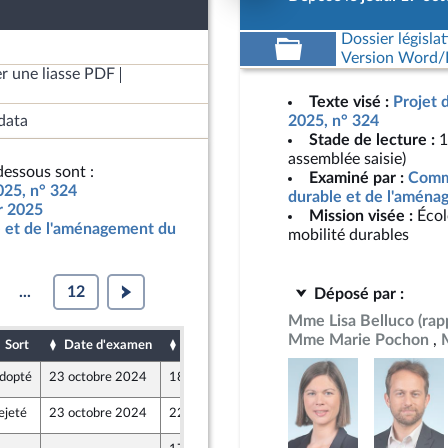
Dossier législat
Version Word/L
r une liasse PDF
Texte visé :
Projet 
data
2025, n° 324
Stade de lecture :
1
assemblée saisie)
essous sont :
Examiné par :
Comm
025, n° 324
durable et de l'aménag
ur 2025
Mission visée :
Écol
 et de l'aménagement du
mobilité durables
...
12
Déposé par :
Mme Lisa Belluco
(rap
Mme Marie Pochon
Sort
Date d'examen
Date de dépôt
dopté
23 octobre 2024
18 octobre 2024
ejeté
23 octobre 2024
22 octobre 2024