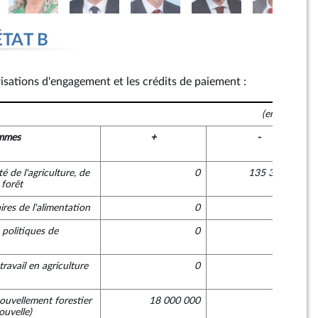
ÉTAT B
risations d'engagement et les crédits de paiement :
(en euros)
mmes
+
-
é de l'agriculture, de
0
135 300 000
 forêt
aires de l'alimentation
0
0
 politiques de
0
0
ravail en agriculture
0
0
ouvellement forestier
18 000 000
0
ouvelle)