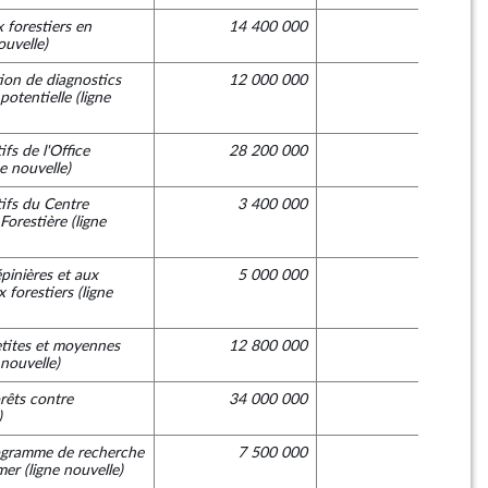
 forestiers en
14 400 000
0
ouvelle)
tion de diagnostics
12 000 000
0
 potentielle
(ligne
fs de l'Office
28 200 000
0
ne nouvelle)
ifs du Centre
3 400 000
0
 Forestière
(ligne
pinières et aux
5 000 000
0
 forestiers
(ligne
tites et moyennes
12 800 000
0
 nouvelle)
rêts contre
34 000 000
0
)
ogramme de recherche
7 500 000
0
mer
(ligne nouvelle)