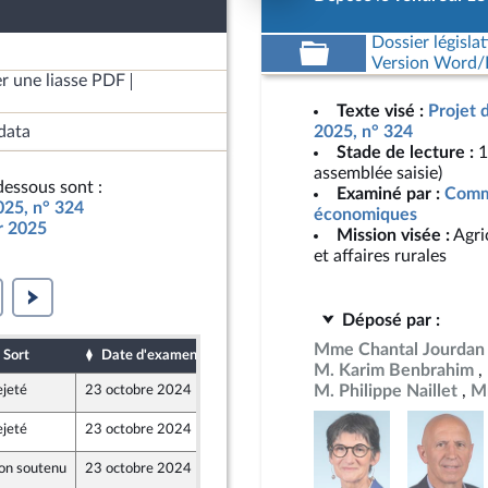
Dossier législat
Version Word/L
r une liasse PDF
Texte visé :
Projet 
data
2025, n° 324
Stade de lecture :
1
assemblée saisie)
essous sont :
Examiné par :
Commi
025, n° 324
économiques
ur 2025
Mission visée :
Agri
et affaires rurales
Déposé par :
Mme Chantal Jourdan
Sort
Date d'examen
Date de dépôt
M. Karim Benbrahim
M. Philippe Naillet
M
ejeté
23 octobre 2024
19 octobre 2024
ejeté
23 octobre 2024
18 octobre 2024
nt Populaire
on soutenu
23 octobre 2024
18 octobre 2024
 et Territoires