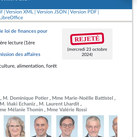
if
Version XML
Version JSON
Version PDF
ibreOffice
de loi de finances pour
REJETÉ
ère lecture (1ère
(mercredi 23 octobre
ssion des affaires
2024)
culture, alimentation, forêt
M. Dominique Potier
Mme Marie-Noëlle Battistel
M. Iñaki Echaniz
M. Laurent Lhardit
me Mélanie Thomin
Mme Valérie Rossi