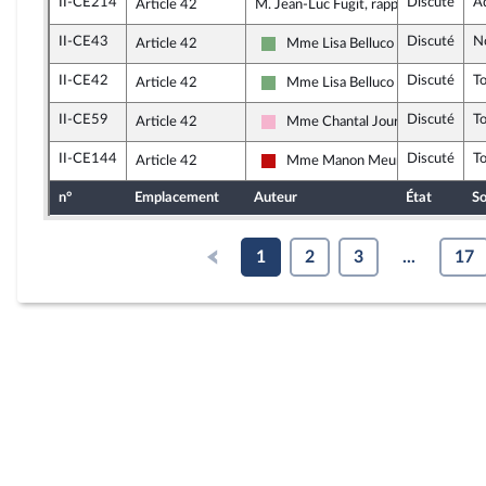
II-CE214
Discuté
A
Article 42
M. Jean-Luc Fugit, rapporteur
II-CE43
Discuté
N
Article 42
Mme Lisa Belluco
Écologiste et Social
II-CE42
Discuté
T
Article 42
Mme Lisa Belluco
Écologiste et Social
II-CE59
Discuté
T
Article 42
Mme Chantal Jourdan
Socialistes et apparentés
II-CE144
Discuté
T
Article 42
Mme Manon Meunier
La France insoumise - Nouveau Fro
n°
Emplacement
Auteur
État
So
1
2
3
...
17