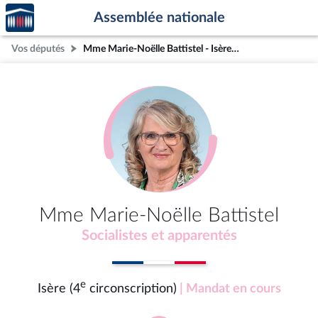
Accèder
Aller au contenu
Aller en bas de la page
Assemblée nationale
à la
page
Vos députés
Mme Marie-Noëlle Battistel - Isère (4e circonscription)
d'accueil
Mme Marie-Noëlle Battistel
Socialistes et apparentés
e
Isère (4
circonscription)
| Mandat en cours