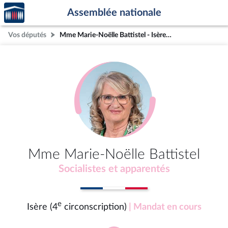
Accèder
Aller au contenu
Aller en bas de la page
Assemblée nationale
à la
page
Vos députés
Mme Marie-Noëlle Battistel - Isère (4e circonscription)
d'accueil
Mme Marie-Noëlle Battistel
Socialistes et apparentés
e
Isère (4
circonscription)
| Mandat en cours