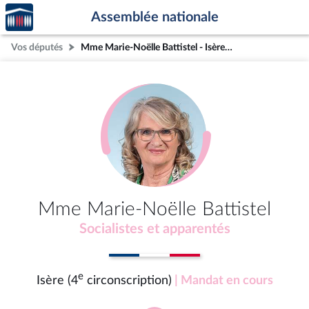
Accèder
Aller au contenu
Aller en bas de la page
Assemblée nationale
à la
page
Vos députés
Mme Marie-Noëlle Battistel - Isère (4e circonscription)
d'accueil
Mme Marie-Noëlle Battistel
Socialistes et apparentés
e
Isère (4
circonscription)
| Mandat en cours