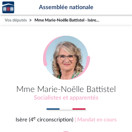
Accèder
Aller au contenu
Aller en bas de la page
Assemblée nationale
à la
page
Vos députés
Mme Marie-Noëlle Battistel - Isère (4e circonscription)
d'accueil
Mme Marie-Noëlle Battistel
Socialistes et apparentés
e
Isère (4
circonscription)
| Mandat en cours