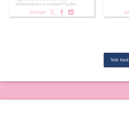
phénomènes troublant l'ordre
public (suite) (vote solennel) ; Fin de
partager
pa
vie (lecture définitive) ; Protection
des enfants
Voir tout