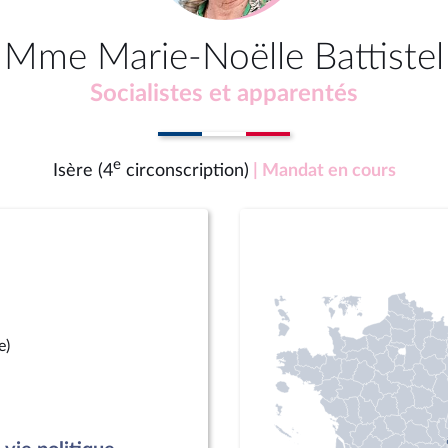
Mme Marie-Noëlle Battistel
Socialistes et apparentés
e
Isère (4
circonscription)
| Mandat en cours
e)