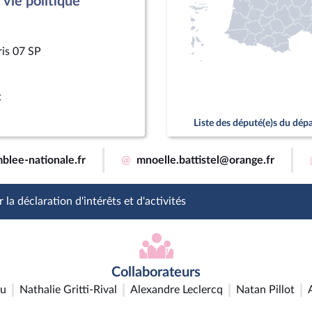
vie politique
ris 07 SP
t
Liste des député(e)s du dé
blee-nationale.fr
@
mnoelle.battistel@orange.fr
 la déclaration d'intérêts et d'activités
Collaborateurs
ou
Nathalie Gritti-Rival
Alexandre Leclercq
Natan Pillot