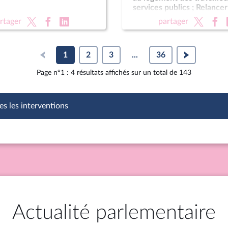
services publics ; Relancer
investissements dans le s
rtager
partager
l'hydroélectricité ; Pour 
autonome au sein de la R
(suite)
1
2
3
...
36
Page n°1 : 4 résultats affichés sur un total de 143
es les interventions
Actualité parlementaire