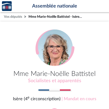
Accèder
Aller au contenu
Aller en bas de la page
Assemblée nationale
à la
page
Vos députés
Mme Marie-Noëlle Battistel - Isère (4e circonscription)
d'accueil
Mme Marie-Noëlle Battistel
Socialistes et apparentés
e
Isère (4
circonscription)
| Mandat en cours