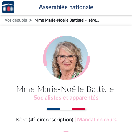
Accèder
Aller au contenu
Aller en bas de la page
Assemblée nationale
à la
page
Vos députés
Mme Marie-Noëlle Battistel - Isère (4e circonscription)
d'accueil
Mme Marie-Noëlle Battistel
Socialistes et apparentés
e
Isère (4
circonscription)
| Mandat en cours