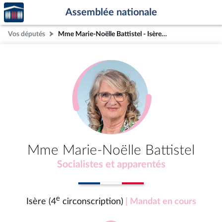
Accèder
Aller au contenu
Aller en bas de la page
Assemblée nationale
à la
page
Vos députés
Mme Marie-Noëlle Battistel - Isère (4e circonscription)
d'accueil
Mme Marie-Noëlle Battistel
Socialistes et apparentés
e
Isère (4
circonscription)
| Mandat en cours