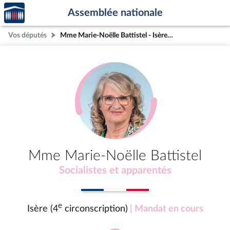
Accèder
Aller au contenu
Aller en bas de la page
Assemblée nationale
à la
page
Vos députés
Mme Marie-Noëlle Battistel - Isère (4e circonscription)
d'accueil
Mme Marie-Noëlle Battistel
Socialistes et apparentés
e
Isère (4
circonscription)
| Mandat en cours