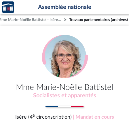
Accèder
Aller au contenu
Aller en bas de la page
Assemblée nationale
à la
page
Mme Marie-Noëlle Battistel - Isère (4e circonscription)
Travaux parlementaires (archives)
d'accueil
Mme Marie-Noëlle Battistel
Socialistes et apparentés
e
Isère (4
circonscription)
| Mandat en cours