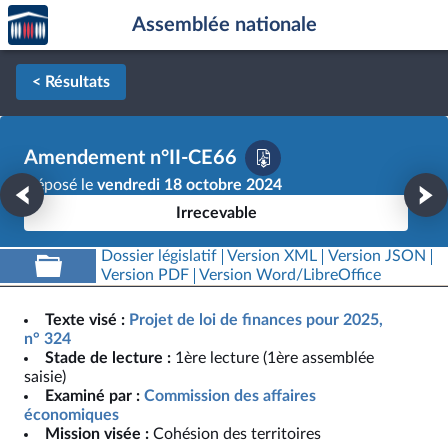
Accèder
Aller au contenu
Aller en bas de la page
Assemblée nationale
à la
page
d'accueil
< Résultats
Amendement n°II-CE66
Déposé le
vendredi 18 octobre 2024
Irrecevable
Dossier législatif
Version XML
Version JSON
Version PDF
Version Word/LibreOffice
Texte visé :
Projet de loi de finances pour 2025,
n° 324
Stade de lecture :
1ère lecture (1ère assemblée
saisie)
Examiné par :
Commission des affaires
économiques
Mission visée :
Cohésion des territoires