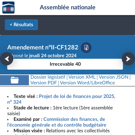
Accèder
Aller au contenu
Aller en bas de la page
Assemblée nationale
à la
page
d'accueil
< Résultats
Amendement n°II-CF1282
Déposé le
jeudi 24 octobre 2024
Irrecevable 40
Dossier législatif
Version XML
Version JSON
Version PDF
Version Word/LibreOffice
Texte visé :
Projet de loi de finances pour 2025,
n° 324
Stade de lecture :
1ère lecture (1ère assemblée
saisie)
Examiné par :
Commission des finances, de
l'économie générale et du contrôle budgétaire
Mission visée :
Relations avec les collectivités