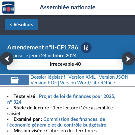
Accèder
Aller au contenu
Aller en bas de la page
Assemblée nationale
à la
page
d'accueil
< Résultats
Amendement n°II-CF1786
Déposé le
jeudi 24 octobre 2024
Irrecevable 40
Dossier législatif
Version XML
Version JSON
Version PDF
Version Word/LibreOffice
Texte visé :
Projet de loi de finances pour 2025,
n° 324
Stade de lecture :
1ère lecture (1ère assemblée
saisie)
Examiné par :
Commission des finances, de
l'économie générale et du contrôle budgétaire
Mission visée :
Cohésion des territoires