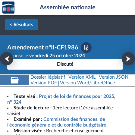
Accèder
Aller au contenu
Aller en bas de la page
Assemblée nationale
à la
page
d'accueil
< Résultats
Amendement n°II-CF1986
Déposé le
vendredi 25 octobre 2024
Discuté
Dossier législatif
Version XML
Version JSON
Version PDF
Version Word/LibreOffice
Texte visé :
Projet de loi de finances pour 2025,
n° 324
Stade de lecture :
1ère lecture (1ère assemblée
saisie)
Examiné par :
Commission des finances, de
l'économie générale et du contrôle budgétaire
Mission visée :
Recherche et enseignement