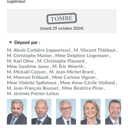
supérieur
TOMBÉ
(mardi 29 octobre 2024)
Déposé par :
M. Alexis Corbière
(rapporteur)
M. Vincent Thiébaut
M. Christophe Marion
Mme Delphine Lingemann
M. Karl Olive
M. Christophe Plassard
Mme Sandrine Josso
M. Éric Woerth
M. Mickaël Cosson
M. Jean-Michel Brard
M. Moerani Frébault
Mme Corinne Vignon
Mme Violette Spillebout
Mme Anne-Cécile Violland
M. Jean-François Rousset
Mme Béatrice Piron
M. Jérémie Patrier-Leitus