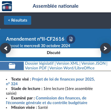
Accèder
Aller au contenu
Aller en bas de la page
Assemblée nationale
à la
page
d'accueil
< Résultats
Amendement n°II-CF2616
Déposé le
mercredi 30 octobre 2024
Discuté
Dossier législatif
Version XML
Version JSON
Version PDF
Version Word/LibreOffice
Texte visé :
Projet de loi de finances pour 2025,
n° 324
Stade de lecture :
1ère lecture (1ère assemblée
saisie)
Examiné par :
Commission des finances, de
l'économie générale et du contrôle budgétaire
Mission visée :
Santé