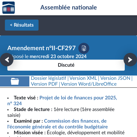
Accèder
Aller au contenu
Aller en bas de la page
Assemblée nationale
à la
page
d'accueil
< Résultats
Amendement n°II-CF297
Déposé le
mercredi 23 octobre 2024
Discuté
Dossier législatif
Version XML
Version JSON
Version PDF
Version Word/LibreOffice
Texte visé :
Projet de loi de finances pour 2025,
n° 324
Stade de lecture :
1ère lecture (1ère assemblée
saisie)
Examiné par :
Commission des finances, de
l'économie générale et du contrôle budgétaire
Mission visée :
Écologie, développement et mobilité