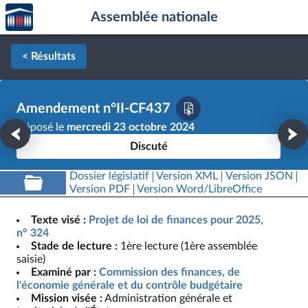
Accèder
Aller au contenu
Aller en bas de la page
Assemblée nationale
à la
page
d'accueil
< Résultats
Amendement n°II-CF437
Déposé le
mercredi 23 octobre 2024
Discuté
Dossier législatif
Version XML
Version JSON
Version PDF
Version Word/LibreOffice
Texte visé :
Projet de loi de finances pour 2025,
n° 324
Stade de lecture :
1ère lecture (1ère assemblée
saisie)
Examiné par :
Commission des finances, de
l'économie générale et du contrôle budgétaire
Mission visée :
Administration générale et