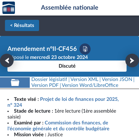
Accèder
Aller au contenu
Aller en bas de la page
Assemblée nationale
à la
page
d'accueil
< Résultats
Amendement n°II-CF456
Déposé le
mercredi 23 octobre 2024
Discuté
Dossier législatif
Version XML
Version JSON
Version PDF
Version Word/LibreOffice
Texte visé :
Projet de loi de finances pour 2025,
n° 324
Stade de lecture :
1ère lecture (1ère assemblée
saisie)
Examiné par :
Commission des finances, de
l'économie générale et du contrôle budgétaire
Mission visée :
Justice