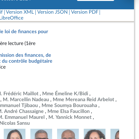
if
Version XML
Version JSON
Version PDF
ibreOffice
de loi de finances pour
ère lecture (1ère
ssion des finances, de
t du contrôle budgétaire
ice
. Frédéric Maillot
Mme Émeline K/Bidi
M. Marcellin Nadeau
Mme Mereana Reid Arbelot
Emmanuel Tjibaou
Mme Soumya Bourouaha
. André Chassaigne
Mme Elsa Faucillon
M. Emmanuel Maurel
M. Yannick Monnet
Nicolas Sansu