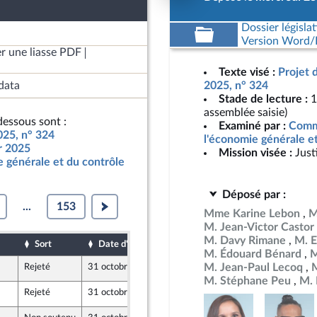
Dossier législat
Version Word/L
r une liasse PDF
Texte visé :
Projet 
data
2025, n° 324
Stade de lecture :
1
assemblée saisie)
essous sont :
Examiné par :
Commi
025, n° 324
l'économie générale e
ur 2025
Mission visée :
Just
 générale et du contrôle
Déposé par :
...
153
Mme Karine Lebon
M
M. Jean-Victor Castor
M. Davy Rimane
M. 
Sort
Date d'examen
Date de dépôt
M. Édouard Bénard
M
M. Jean-Paul Lecoq
Rejeté
31 octobre 2024
24 octobre 2024
ront Populaire
M. Stéphane Peu
M. 
Rejeté
31 octobre 2024
24 octobre 2024
ront Populaire