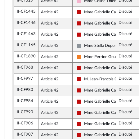
II-CF529
Discuté
Article 42
Mme Céline Thiébault-Martine
Socialistes et apparentés
II-CF1445
Discuté
Article 42
Mme Gabrielle Cathala
La France insoumise - Nouveau F
II-CF1446
Discuté
Article 42
Mme Gabrielle Cathala
La France insoumise - Nouveau F
II-CF1463
Discuté
Article 42
Mme Gabrielle Cathala
La France insoumise - Nouveau F
II-CF1165
Discuté
Article 42
Mme Stella Dupont
Non inscrit
II-CF1890
Discuté
Article 42
Mme Perrine Goulet
Les Démocrates
II-CF968
Discuté
Article 42
Mme Gabrielle Cathala
La France insoumise - Nouveau F
II-CF997
Discuté
Article 42
M. Jean-François Coulomme
La France insoumise - Nouveau F
II-CF980
Discuté
Article 42
Mme Gabrielle Cathala
La France insoumise - Nouveau F
II-CF984
Discuté
Article 42
Mme Gabrielle Cathala
La France insoumise - Nouveau F
II-CF990
Discuté
Article 42
Mme Gabrielle Cathala
La France insoumise - Nouveau F
II-CF906
Discuté
Article 42
Mme Gabrielle Cathala
La France insoumise - Nouveau F
II-CF907
Discuté
Article 42
Mme Gabrielle Cathala
La France insoumise - Nouveau F