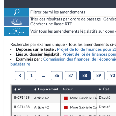
Filtrer parmi les amendements
Trier ces résultats par ordre de passage
Génére
Générer une liasse RTF
Voir tous les amendements législatifs sur open 
Recherche par examen unique - Tous les amendements ci-d
Déposés sur le texte :
Projet de loi de finances pour 2
Liés au dossier législatif :
Projet de loi de finances po
Examinés par :
Commission des finances, de l'économie
budgétaire
1
...
86
87
88
89
90
n°
Emplacement
Auteur
État
II-CF1439
Discuté
Article 42
Mme Gabrielle Cathala
La France insoumise - Nouveau F
II-CF1438
Discuté
Article 42
Mme Gabrielle Cathala
La France insoumise - Nouveau F