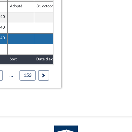
Adopté
31 octobre 2024
24 octobre 2024
ront Populaire
 40
21 octobre 2024
 40
23 octobre 2024
ne
 40
23 octobre 2024
ne
23 octobre 2024
Sort
Date d'examen
Date de dépôt
...
153