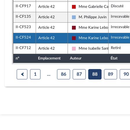
II-CF917
Discuté
Article 42
Mme Gabrielle Cathala
La France insoumise - Nouveau F
II-CF135
Irrecevable
Article 42
M. Philippe Juvin
Droite Républicaine
II-CF523
Irrecevable
Article 42
Mme Karine Lebon
Gauche Démocrate et Républicai
II-CF524
Irrecevable
Article 42
Mme Karine Lebon
Gauche Démocrate et Républicai
II-CF712
Retiré
Article 42
Mme Isabelle Santiago
Socialistes et apparentés
n°
Emplacement
Auteur
État
1
...
86
87
88
89
90