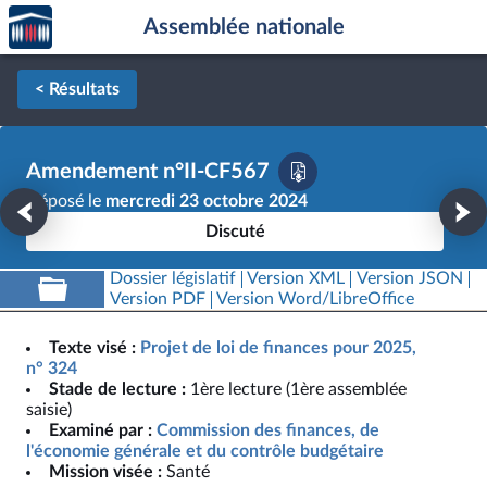
Accèder
Aller au contenu
Aller en bas de la page
Assemblée nationale
à la
page
d'accueil
< Résultats
Amendement n°II-CF567
Déposé le
mercredi 23 octobre 2024
Discuté
Dossier législatif
Version XML
Version JSON
Version PDF
Version Word/LibreOffice
Texte visé :
Projet de loi de finances pour 2025,
n° 324
Stade de lecture :
1ère lecture (1ère assemblée
saisie)
Examiné par :
Commission des finances, de
l'économie générale et du contrôle budgétaire
Mission visée :
Santé