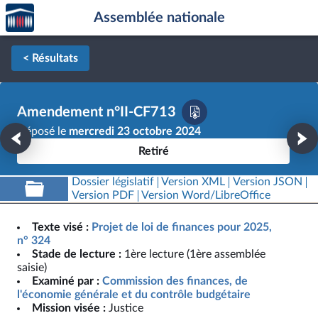
Accèder
Aller au contenu
Aller en bas de la page
Assemblée nationale
à la
page
d'accueil
< Résultats
Amendement n°II-CF713
Déposé le
mercredi 23 octobre 2024
Retiré
Dossier législatif
Version XML
Version JSON
Version PDF
Version Word/LibreOffice
Texte visé :
Projet de loi de finances pour 2025,
n° 324
Stade de lecture :
1ère lecture (1ère assemblée
saisie)
Examiné par :
Commission des finances, de
l'économie générale et du contrôle budgétaire
Mission visée :
Justice