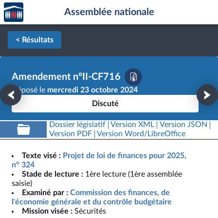
Accèder
Aller au contenu
Aller en bas de la page
Assemblée nationale
à la
page
d'accueil
< Résultats
Amendement n°II-CF716
Déposé le
mercredi 23 octobre 2024
Discuté
Dossier législatif
Version XML
Version JSON
Version PDF
Version Word/LibreOffice
Texte visé :
Projet de loi de finances pour 2025,
n° 324
Stade de lecture :
1ère lecture (1ère assemblée
saisie)
Examiné par :
Commission des finances, de
l'économie générale et du contrôle budgétaire
Mission visée :
Sécurités