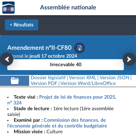
Accèder
Aller au contenu
Aller en bas de la page
Assemblée nationale
à la
page
d'accueil
< Résultats
Amendement n°II-CF80
Déposé le
jeudi 17 octobre 2024
Irrecevable 40
Dossier législatif
Version XML
Version JSON
Version PDF
Version Word/LibreOffice
Texte visé :
Projet de loi de finances pour 2025,
n° 324
Stade de lecture :
1ère lecture (1ère assemblée
saisie)
Examiné par :
Commission des finances, de
l'économie générale et du contrôle budgétaire
Mission visée :
Culture