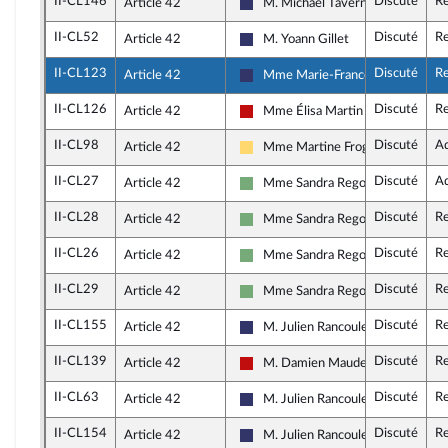
II-CL146
Discuté
Re
Article 42
M. Michaël Taverne
Rassemblement National
II-CL52
Discuté
Re
Article 42
M. Yoann Gillet
Rassemblement National
II-CL123
Discuté
Re
Article 42
Mme Marie-France Lorho
Rassemblement National
II-CL126
Discuté
Re
Article 42
Mme Élisa Martin
La France insoumise - Nouveau Fro
II-CL98
Discuté
A
Article 42
Mme Martine Froger
Libertés, Indépendants, Outre-mer 
II-CL27
Discuté
A
Article 42
Mme Sandra Regol
Écologiste et Social
II-CL28
Discuté
Re
Article 42
Mme Sandra Regol
Écologiste et Social
II-CL26
Discuté
Re
Article 42
Mme Sandra Regol
Écologiste et Social
II-CL29
Discuté
Re
Article 42
Mme Sandra Regol
Écologiste et Social
II-CL155
Discuté
Re
Article 42
M. Julien Rancoule
Rassemblement National
II-CL139
Discuté
Re
Article 42
M. Damien Maudet
La France insoumise - Nouveau Fro
II-CL63
Discuté
Re
Article 42
M. Julien Rancoule
Rassemblement National
II-CL154
Discuté
Re
Article 42
M. Julien Rancoule
Rassemblement National