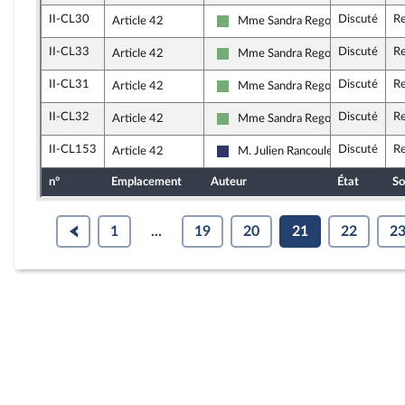
II-CL30
Discuté
Re
Article 42
Mme Sandra Regol
Écologiste et Social
II-CL33
Discuté
Re
Article 42
Mme Sandra Regol
Écologiste et Social
II-CL31
Discuté
Re
Article 42
Mme Sandra Regol
Écologiste et Social
II-CL32
Discuté
Re
Article 42
Mme Sandra Regol
Écologiste et Social
II-CL153
Discuté
Re
Article 42
M. Julien Rancoule
Rassemblement National
n°
Emplacement
Auteur
État
So
1
...
19
20
21
22
2