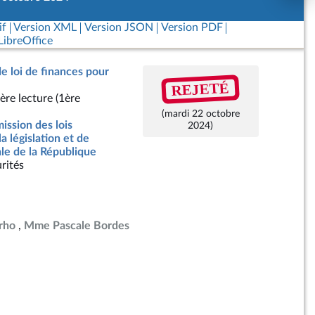
if
Version XML
Version JSON
Version PDF
ibreOffice
de loi de finances pour
REJETÉ
ère lecture (1ère
(mardi 22 octobre
ssion des lois
2024)
la législation et de
ale de la République
rités
rho
Mme Pascale Bordes