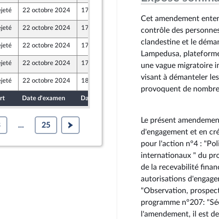
jeté
22 octobre 2024
17 octobre 2024
Cet amendement entend 
jeté
22 octobre 2024
17 octobre 2024
contrôle des personnes 
clandestine et le démant
jeté
22 octobre 2024
17 octobre 2024
Lampedusa, plateforme 
jeté
22 octobre 2024
17 octobre 2024
une vague migratoire i
visant à démanteler les
jeté
22 octobre 2024
18 octobre 2024
provoquent de nombreux
rt
Date d'examen
Date de dépôt
Le présent amendement 
3
...
25
d'engagement et en cre
pour l'action n°4 : "Pol
internationaux " du pr
de la recevabilité fina
autorisations d'engagem
"Observation, prospect
programme n°207: "Sécu
l'amendement, il est 