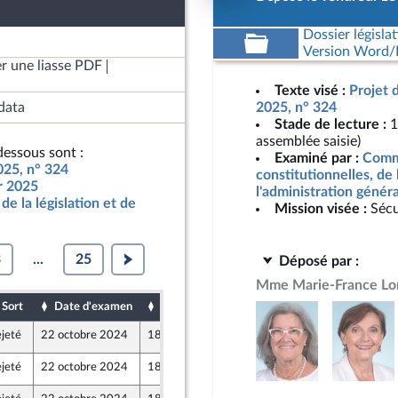
Dossier législat
Version Word/L
r une liasse PDF
Texte visé :
Projet 
data
2025, n° 324
Stade de lecture :
1
assemblée saisie)
essous sont :
Examiné par :
Commi
025, n° 324
constitutionnelles, de 
ur 2025
l'administration génér
de la législation et de
Mission visée :
Sécu
3
...
25
Déposé par :
Mme Marie-France Lo
Sort
Date d'examen
Date de dépôt
jeté
22 octobre 2024
18 octobre 2024
e
jeté
22 octobre 2024
18 octobre 2024
nt Populaire