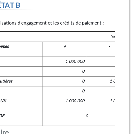
ÉTAT B
risations d'engagement et les crédits de paiement :
(en euros)
mmes
+
-
1 000 000
0
0
0
utières
0
1 000 000
0
0
AUX
1 000 000
1 000 000
DE
0
ire