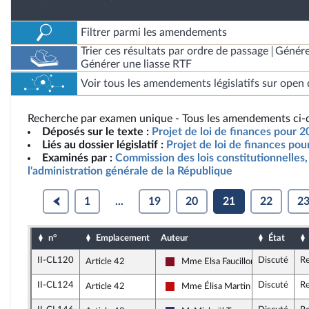
Filtrer parmi les amendements
Trier ces résultats par ordre de passage
Génére
Générer une liasse RTF
Voir tous les amendements législatifs sur open 
Recherche par examen unique - Tous les amendements ci-d
Déposés sur le texte :
Projet de loi de finances pour 2
Liés au dossier législatif :
Projet de loi de finances po
Examinés par :
Commission des lois constitutionnelles, 
l'administration générale de la République
1
...
19
20
21
22
2
n°
Emplacement
Auteur
État
II-CL120
Discuté
Re
Article 42
Mme Elsa Faucillon
Gauche Démocrate et Républicain
II-CL124
Discuté
Re
Article 42
Mme Élisa Martin
La France insoumise - Nouveau Fro